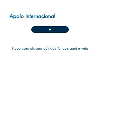
Apoio Internacional
+
Ficou com alguma dúvida?
Clique aqui
e veja
nossa relação de perguntas e respostas sobre
a Associação.
FALE CONOSCO
São Paulo
Fone: (11) 2151-5492 Ramal 75492
Email:
asm053@einstein.br
São Paulo - Brasil
Goiânia
Fone
(62) 3878-5135
Email:
claudia.lnascimento@einstein.br
Goiás - Brasil