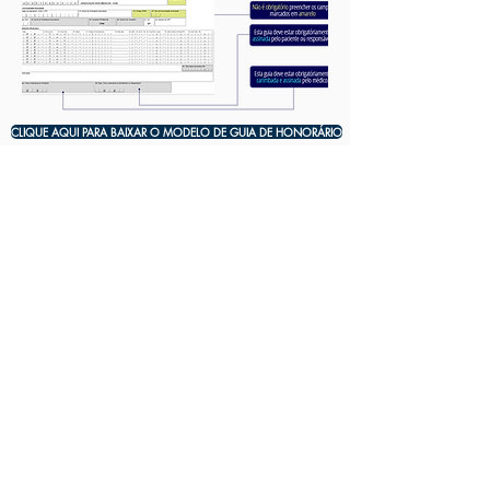
CLIQUE AQUI PARA BAIXAR O MODELO DE GUIA DE HONORÁRIO
FALE CONOSCO
São Paulo
Fone: (11) 2151-5492 Ramal 75492
Email:
asm053@einstein.br
São Paulo - Brasil
Goiânia
Fone
(62) 3878-5135
Email:
claudia.lnascimento@einstein.br
Goiás - Brasil
Trabalhe conosco