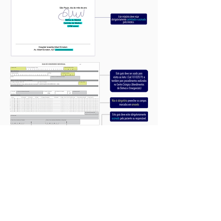
CLIQUE AQUI PARA BAIXAR O MODELO DE GUIA DE HONORÁRIO
FALE CONOSCO
São Paulo
Fone: (11) 2151-5492 Ramal 75492
Email:
asm053@einstein.br